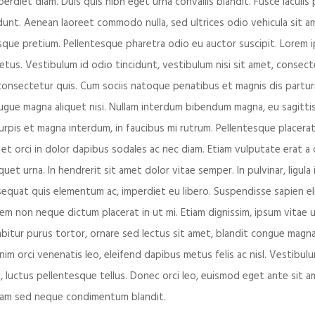
erdiet diam. Duis quis nibh eget urna convallis blandit. Fusce iaculis
unt. Aenean laoreet commodo nulla, sed ultrices odio vehicula sit amet
que pretium. Pellentesque pharetra odio eu auctor suscipit. Lorem ip
us. Vestibulum id odio tincidunt, vestibulum nisi sit amet, consectetu
consectetur quis. Cum sociis natoque penatibus et magnis dis parturi
 augue magna aliquet nisi. Nullam interdum bibendum magna, eu sagittis
urpis et magna interdum, in faucibus mi rutrum. Pellentesque placera
 In et orci in dolor dapibus sodales ac nec diam. Etiam vulputate erat
uet urna. In hendrerit sit amet dolor vitae semper. In pulvinar, ligula
quat quis elementum ac, imperdiet eu libero. Suspendisse sapien elit
on neque dictum placerat in ut mi. Etiam dignissim, ipsum vitae ulla
abitur purus tortor, ornare sed lectus sit amet, blandit congue magna.
nim orci venenatis leo, eleifend dapibus metus felis ac nisl. Vestib
el, luctus pellentesque tellus. Donec orci leo, euismod eget ante sit a
 quam sed neque condimentum blandit.