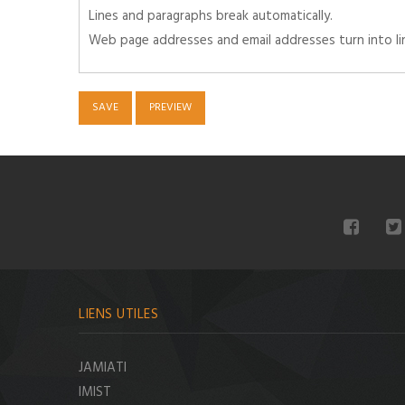
Lines and paragraphs break automatically.
Web page addresses and email addresses turn into lin
LIENS UTILES
JAMIATI
IMIST