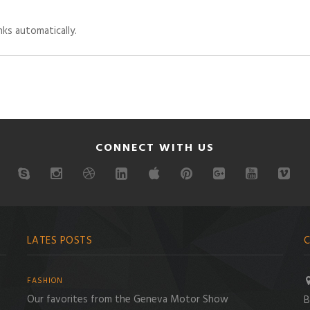
ks automatically.
CONNECT WITH US
LATES POSTS
C
FASHION
Our favorites from the Geneva Motor Show
B