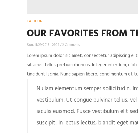
FASHION
OUR FAVORITES FROM 
Sun, 11/29/2015 - 21:04
/
2 Comments
Lorem ipsum dolor sit amet, consectetur adipiscing elit.
sit amet tellus pretium rhoncus. Integer interdum, nibh
tincidunt lacinia. Nunc sapien libero, condimentum et t
Nullam elementum semper sollicitudin. Inte
vestibulum. Ut congue pulvinar tellus, ve
iaculis euismod. Fusce vestibulum elit sed
suscipit. In lectus lectus, blandit eget ma