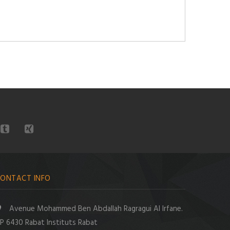
ONTACT INFO
Avenue Mohammed Ben Abdallah Ragragui Al Irfane.
P 6430 Rabat Instituts Rabat