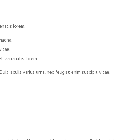
enatis lorem.
 magna.
vitae.
et venenatis lorem.
uis iaculis varius urna, nec feugiat enim suscipit vitae.