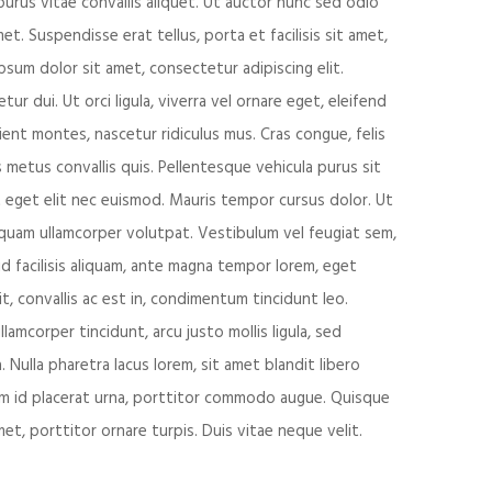
 purus vitae convallis aliquet. Ut auctor nunc sed odio
. Suspendisse erat tellus, porta et facilisis sit amet,
sum dolor sit amet, consectetur adipiscing elit.
r dui. Ut orci ligula, viverra vel ornare eget, eleifend
ent montes, nascetur ridiculus mus. Cras congue, felis
 metus convallis quis. Pellentesque vehicula purus sit
t eget elit nec euismod. Mauris tempor cursus dolor. Ut
 a quam ullamcorper volutpat. Vestibulum vel feugiat sem,
 id facilisis aliquam, ante magna tempor lorem, eget
, convallis ac est in, condimentum tincidunt leo.
mcorper tincidunt, arcu justo mollis ligula, sed
 Nulla pharetra lacus lorem, sit amet blandit libero
ulum id placerat urna, porttitor commodo augue. Quisque
met, porttitor ornare turpis. Duis vitae neque velit.