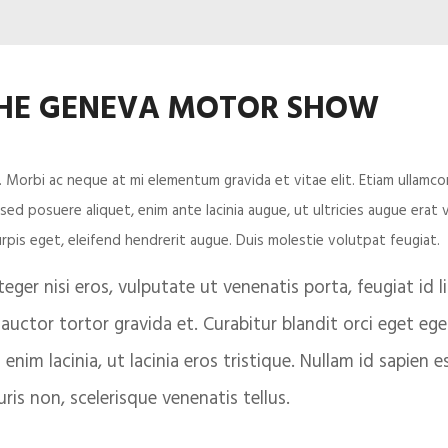
THE GENEVA MOTOR SHOW
 Morbi ac neque at mi elementum gravida et vitae elit. Etiam ullamcorp
 sed posuere aliquet, enim ante lacinia augue, ut ultricies augue era
urpis eget, eleifend hendrerit augue. Duis molestie volutpat feugiat.
ger nisi eros, vulputate ut venenatis porta, feugiat id lig
l auctor tortor gravida et. Curabitur blandit orci eget e
 enim lacinia, ut lacinia eros tristique. Nullam id sapien
uris non, scelerisque venenatis tellus.