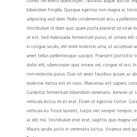
Donec vel libero ullamcorper, faucibus augue auctor, imp
bibendum fringilla. Quisque egestas non magna ac tincid
adipiscing sed diam. Nulla condimentum arcu a pellentes
Vestibulum id diam quis quam porta placerat id vitae met
at est. Sed malesuada fermentum purus, at ornare elit 
in congue iaculis, elit enim molestie urna, ut accumsan
amet tellus pellentesque suscipit. Praesent porttitor t
dolor elit, ullamcorper quis ornare vel, congue id orci.
non molestie purus. Duis sit amet faucibus ipsum, ac aliq
molestie metus est et nunc. Maecenas est sapien, conse
Curabitur fermentum bibendum venenatis. Aenean ut sem n
vehicula lectus mi et erat. Etiam ut egestas tortor. Cur
vehicula eu. Fusce laoreet, turpis nec semper tempor, e
ac elit nisi. Vestibulum erat erat, sagittis quis magna v
Mauris iaculis justo in venenatis luctus. Vivamus sed