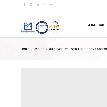
Skip
to
main
MAIN
content
NAVIGATIO
LARMODAD
Home
»
Fashion
»
Our favorites from the Geneva Moto
BREADCRUMB