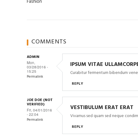
Fashion
COMMENTS
ADMIN
Mon,
IPSUM VITAE ULLAMCORP
03/28/2016 -
15:25
Curabitur fermentum bibendum venenat
Permalink
REPLY
JOE DOE (NOT
VERIFIED)
VESTIBULUM ERAT ERAT
Fri, 04/01/2016
- 22:04
Vivamus sed quam sed neque condim
Permalink
REPLY