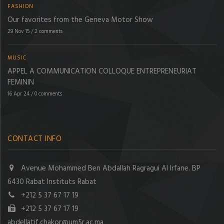
FASHION
Our favorites from the Geneva Motor Show
29 Nov 15
/
2 comments
MUSIC
APPEL A COMMUNICATION COLLOQUE ENTREPRENEURIAT
FEMININ
16 Apr 24
/
0 comments
CONTACT INFO
Avenue Mohammed Ben Abdallah Ragragui Al Irfane. BP
6430 Rabat Instituts Rabat
+212 5 37 67 17 19
+212 5 37 67 17 19
abdellatif.chakor@um5r.ac.ma