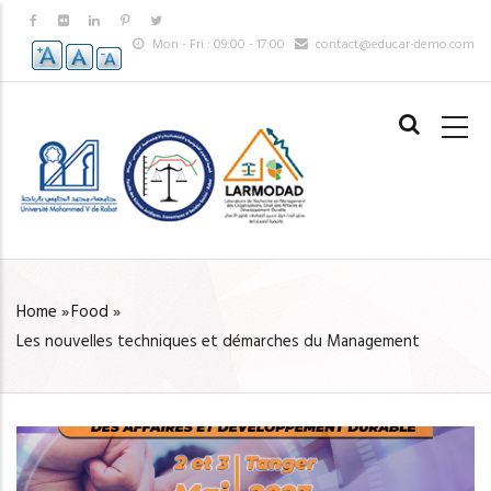
Skip
to
Mon - Fri : 09:00 - 17:00
contact@educar-demo.com
main
content
MAIN
NAVIGAT
Home
»
Food
»
BREADCRUMB
Les nouvelles techniques et démarches du Management